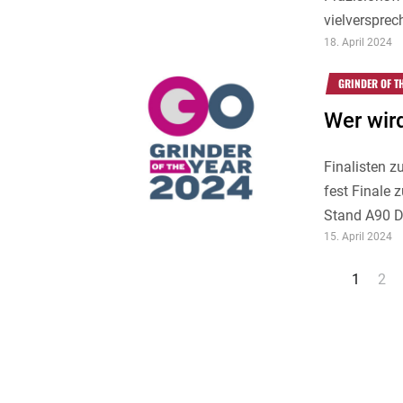
vielverspre
18. April 2024
GRINDER OF T
Wer wir
Finalisten
fest Finale
Stand A90 D
15. April 2024
Seitennummerierung
1
2
der
Beiträge