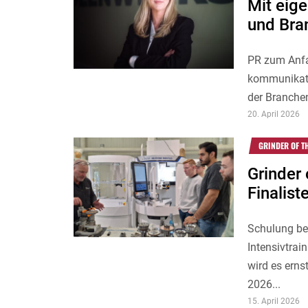
Mit eig
und Bra
PR zum Anfa
kommunikati
der Branche
20. April 2026
GRINDER OF T
Grinder 
Finalist
Schulung bei
Intensivtrai
wird es ern
2026...
15. April 2026