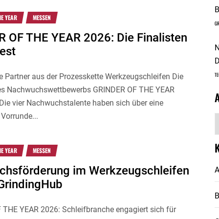
B
HE YEAR
MESSEN
GR
 OF THE YEAR 2026: Die Finalisten
N
est
D
TE
e Partner aus der Prozesskette Werkzeugschleifen Die
 des Nachwuchswettbewerbs GRINDER OF THE YEAR
 Die vier Nachwuchstalente haben sich über eine
 Vorrunde...
A
HE YEAR
MESSEN
hsförderung im Werkzeugschleifen
A
 GrindingHub
THE YEAR 2026: Schleifbranche engagiert sich für