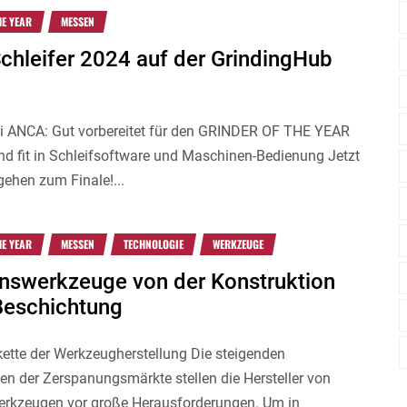
HE YEAR
MESSEN
Schleifer 2024 auf der GrindingHub
i ANCA: Gut vorbereitet für den GRINDER OF THE YEAR
ind fit in Schleifsoftware und Maschinen-Bedienung Jetzt
gehen zum Finale!...
HE YEAR
MESSEN
TECHNOLOGIE
WERKZEUGE
onswerkzeuge von der Konstruktion
 Beschichtung
ette der Werkzeugherstellung Die steigenden
n der Zerspanungsmärkte stellen die Hersteller von
erkzeugen vor große Herausforderungen. Um in