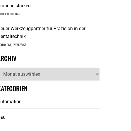
ranche stärken
INDER OF THE YEAR
euer Werkzeugpartner für Präzision in der
entaltechnik
,
CHNOLOGIE
WERKZEUGE
ARCHIV
rchiv
KATEGORIEN
utomation
Bau