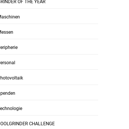
RINDER OF THE YEAR
aschinen
Messen
eripherie
ersonal
hotovoltaik
penden
echnologie
TOOLGRINDER CHALLENGE