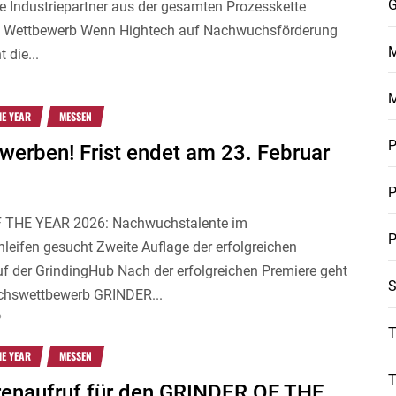
G
e Industriepartner aus der gesamten Prozesskette
n Wettbewerb Wenn Hightech auf Nachwuchsförderung
M
t die...
HE YEAR
MESSEN
P
ewerben! Frist endet am 23. Februar
P
 THE YEAR 2026: Nachwuchstalente im
P
leifen gesucht Zweite Auflage der erfolgreichen
f der GrindingHub Nach der erfolgreichen Premiere geht
S
chswettbewerb GRINDER...
6
T
HE YEAR
MESSEN
enaufruf für den GRINDER OF THE