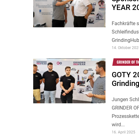
YEAR 2
Fachkräfte 
Schleifindust
GrindingHub 
14. Oktober 202
GRINDER OF T
GOTY 20
Grindin
Jungen Schl
GRINDER OF 
Prozesskette
wird...
16. April 2025