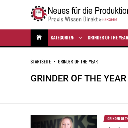
Zum
Inhalt
springen
NEUES FÜR DIE
Praxis Wissen Direkt
PRODUKTION
KATEGORIEN:
GRINDER OF THE YEA
Show
sub
menu
STARTSEITE
GRINDER OF THE YEAR
GRINDER OF THE YEAR
GRINDER OF T