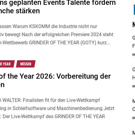
ens geplanten Events Talente fördern
nche stärken
ssen Warum KSKOMM die Industrie nicht nur
v bewegt Nach der erfolgreichen Premiere 2024 steht
G
n-Wettbewerb GRINDER OF THE YEAR (GOTY) kurz...
F
M
HE YEAR
MESSEN
O
of the Year 2026: Vorbereitung der
H
en
M
 WALTER: Finalisten fit für den Live-Wettkampf
M
ning in Schleifsoftware und Maschinenbedienung Jetzt
C
st: Der Live-Wettkampf des GRINDER OF THE YEAR
M
M