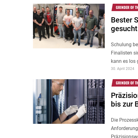
GRINDER OF T
Bester 
gesucht
Schulung be
Finalisten s
kann es los 
30. April 2024
GRINDER OF T
Präzisi
bis zur
Die Prozessk
Anforderunge
Präzisionsw