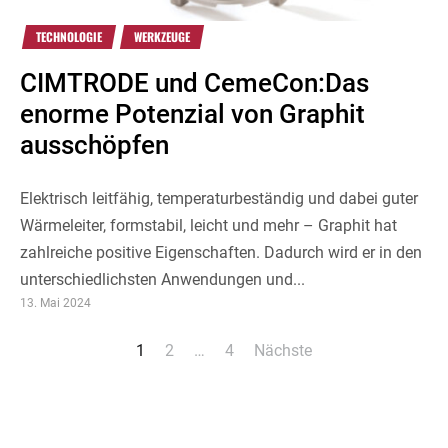
TECHNOLOGIE
WERKZEUGE
CIMTRODE und CemeCon:Das
enorme Potenzial von Graphit
ausschöpfen
Elektrisch leitfähig, temperaturbeständig und dabei guter
Wärmeleiter, formstabil, leicht und mehr – Graphit hat
zahlreiche positive Eigenschaften. Dadurch wird er in den
unterschiedlichsten Anwendungen und...
13. Mai 2024
Seitennummerierung
1
2
…
4
Nächste
der
Beiträge