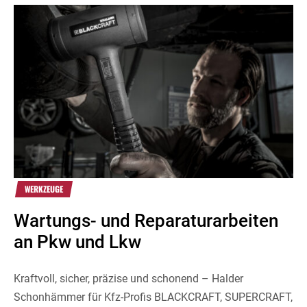
WERKZEUGE
Wartungs- und Reparaturarbeiten
an Pkw und Lkw
Kraftvoll, sicher, präzise und schonend – Halder
Schonhämmer für Kfz-Profis BLACKCRAFT, SUPERCRAFT,