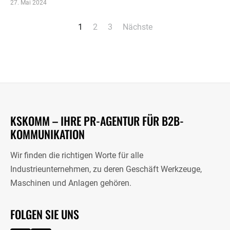
27. Mai 2024
Seitennummerierung
1
2
3
Nächste
der
Beiträge
KSKOMM – IHRE PR-AGENTUR FÜR B2B-
KOMMUNIKATION
Wir finden die richtigen Worte für alle
Industrieunternehmen, zu deren Geschäft Werkzeuge,
Maschinen und Anlagen gehören.
FOLGEN SIE UNS