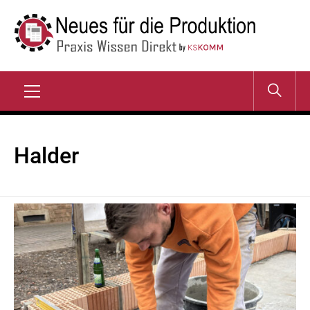
Zum
Inhalt
springen
NEUES FÜR DIE
Praxis Wissen Direkt
PRODUKTION
Primary
Menu
Halder