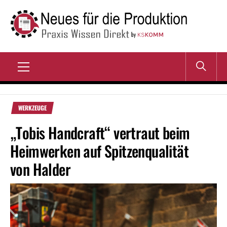
Zum
Inhalt
springen
NEUES FÜR DIE
Praxis Wissen Direkt
PRODUKTION
Primary
Menu
WERKZEUGE
„Tobis Handcraft“ vertraut beim
Heimwerken auf Spitzenqualität
von Halder