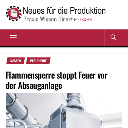
Zum
Inhalt
springen
NEUES FÜR DIE
Praxis Wissen Direkt
PRODUKTION
Primary
Menu
MESSEN
PERIPHERIE
Flammensperre stoppt Feuer vor
der Absauganlage