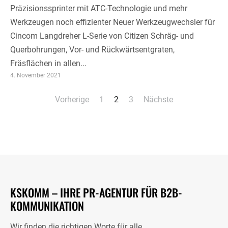
Präzisionssprinter mit ATC-Technologie und mehr
Werkzeugen noch effizienter Neuer Werkzeugwechsler für
Cincom Langdreher L-Serie von Citizen Schräg- und
Querbohrungen, Vor- und Rückwärtsentgraten,
Fräsflächen in allen...
4. November 2021
Seitennummerierung
Vorherige
1
2
3
Nächste
der
Beiträge
KSKOMM – IHRE PR-AGENTUR FÜR B2B-
KOMMUNIKATION
Wir finden die richtigen Worte für alle