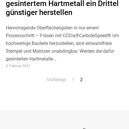
gesintertem Hartmetall ein Drittel
günstiger herstellen
Hervorragende Oberflächengüten in nur einem
Prozessschritt – Fräsen mit CCDia®CarbideSpeed® Um
hochwertige Bauteile herzustellen, sind einwandfreie
Stempel und Matrizen unabdingbar. Werden die dafür
gesinterten Hartmetalle...
3. Februar 2021
Seitennummerierung
Vorherige
1
2
der
Beiträge