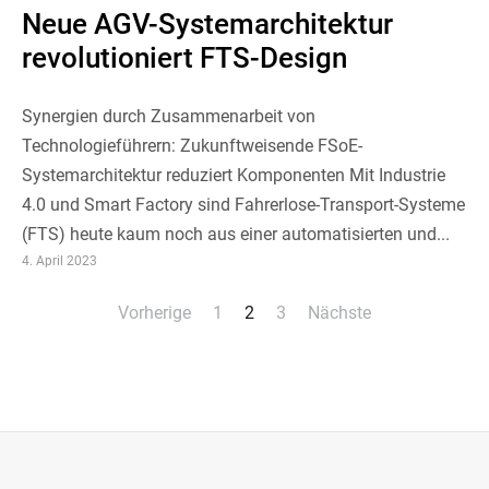
Neue AGV-Systemarchitektur
revolutioniert FTS-Design
Synergien durch Zusammenarbeit von
Technologieführern: Zukunftweisende FSoE-
Systemarchitektur reduziert Komponenten Mit Industrie
4.0 und Smart Factory sind Fahrerlose-Transport-Systeme
(FTS) heute kaum noch aus einer automatisierten und...
4. April 2023
Seitennummerierung
Vorherige
1
2
3
Nächste
der
Beiträge