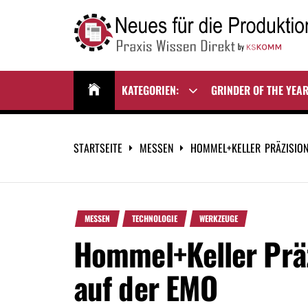
Zum
Inhalt
springen
NEUES FÜR DIE
Praxis Wissen Direkt
PRODUKTION
KATEGORIEN:
GRINDER OF THE YEA
Show
sub
menu
STARTSEITE
MESSEN
HOMMEL+KELLER PRÄZISIO
MESSEN
TECHNOLOGIE
WERKZEUGE
Hommel+Keller Prä
auf der EMO