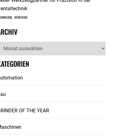
euer Werkzeugpartner für Präzision in der
entaltechnik
,
CHNOLOGIE
WERKZEUGE
ARCHIV
rchiv
KATEGORIEN
utomation
Bau
RINDER OF THE YEAR
aschinen