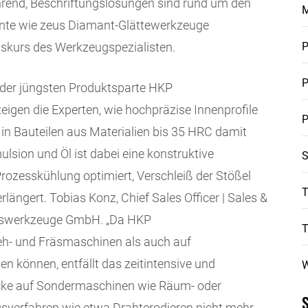
hrend, Beschriftungslösungen sind rund um den
ente wie zeus Diamant-Glättewerkzeuge
P
skurs des Werkzeugspezialisten.
P
 der jüngsten Produktsparte HKP
gen die Experten, wie hochpräzise Innenprofile
P
 in Bauteilen aus Materialien bis 35 HRC damit
ulsion und Öl ist dabei eine konstruktive
S
rozesskühlung optimiert, Verschleiß der Stößel
T
rlängert. Tobias Konz, Chief Sales Officer | Sales &
onswerkzeuge GmbH. „Da HKP
- und Fräsmaschinen als auch auf
n können, entfällt das zeitintensive und
W
cke auf Sondermaschinen wie Räum- oder
gsverfahren wie etwa Drahterodieren nicht mehr