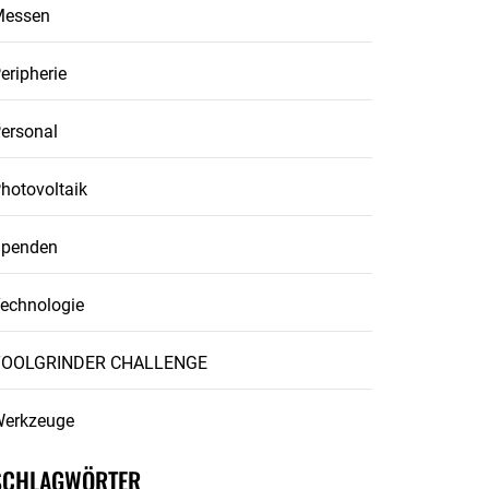
Messen
eripherie
ersonal
hotovoltaik
penden
echnologie
TOOLGRINDER CHALLENGE
erkzeuge
SCHLAGWÖRTER