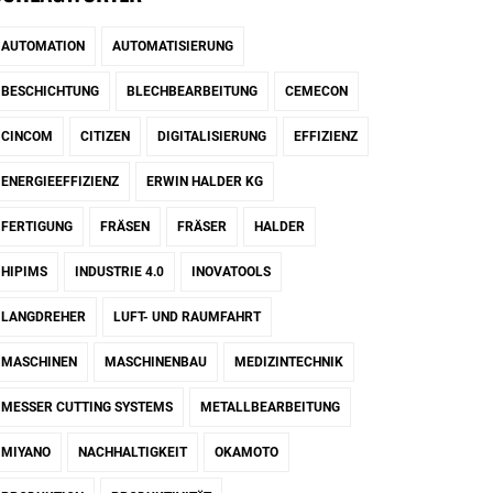
AUTOMATION
AUTOMATISIERUNG
BESCHICHTUNG
BLECHBEARBEITUNG
CEMECON
CINCOM
CITIZEN
DIGITALISIERUNG
EFFIZIENZ
ENERGIEEFFIZIENZ
ERWIN HALDER KG
FERTIGUNG
FRÄSEN
FRÄSER
HALDER
HIPIMS
INDUSTRIE 4.0
INOVATOOLS
LANGDREHER
LUFT- UND RAUMFAHRT
MASCHINEN
MASCHINENBAU
MEDIZINTECHNIK
MESSER CUTTING SYSTEMS
METALLBEARBEITUNG
MIYANO
NACHHALTIGKEIT
OKAMOTO