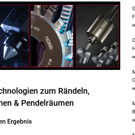
G
F
M
O
H
M
M
C
echnologien zum Rändeln,
M
ahnen & Pendelräumen
M
B
ten Ergebnis
GR