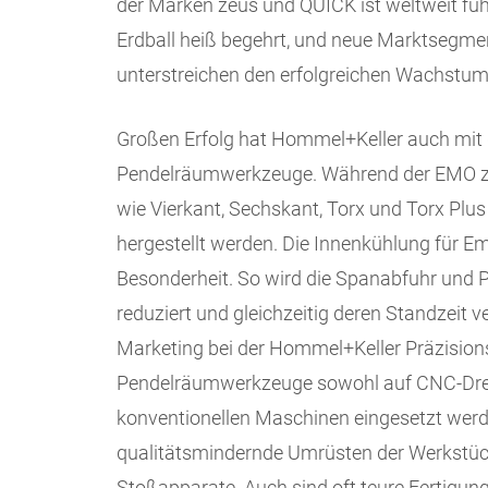
der Marken zeus und QUICK ist weltweit fü
Erdball heiß begehrt, und neue Marktsegm
unterstreichen den erfolgreichen Wachstum
Großen Erfolg hat Hommel+Keller auch mit
Pendelräumwerkzeuge. Während der EMO zei
wie Vierkant, Sechskant, Torx und Torx Plus
hergestellt werden. Die Innenkühlung für Em
Besonderheit. So wird die Spanabfuhr und P
reduziert und gleichzeitig deren Standzeit ve
Marketing bei der Hommel+Keller Präzisi
Pendelräumwerkzeuge sowohl auf CNC-Dreh
konventionellen Maschinen eingesetzt werde
qualitätsmindernde Umrüsten der Werkstü
Stoßapparate. Auch sind oft teure Fertigun