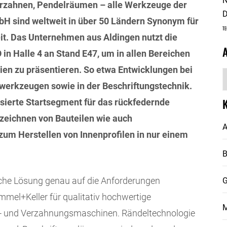
N
Verzahnen, Pendelräumen – alle Werkzeuge der
D
 sind weltweit in über 50 Ländern Synonym für
TE
keit. Das Unternehmen aus Aldingen nutzt die
in Halle 4 an Stand E47, um in allen Bereichen
gien zu präsentieren. So etwa Entwicklungen bei
A
werkzeugen sowie in der Beschriftungstechnik.
isierte Startsegment für das rückfedernde
eichnen von Bauteilen wie auch
A
m Herstellen von Innenprofilen in nur einem
che Lösung genau auf die Anforderungen
G
mel+Keller für qualitativ hochwertige
M
h- und Verzahnungsmaschinen. Rändeltechnologie