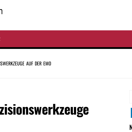
R
NSWERKZEUGE AUF DER EMO
S
zisionswerkzeuge
n