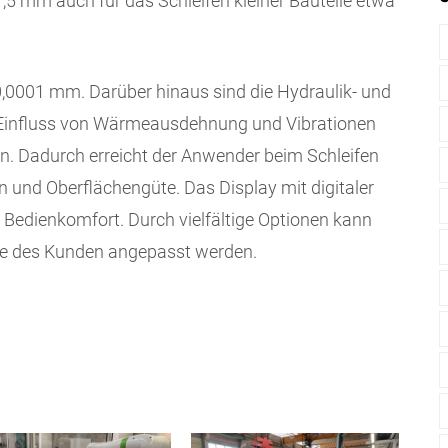
5 mm auch für das Schleifen kleiner Bauteile etwa
0,0001 mm. Darüber hinaus sind die Hy­draulik- und
 Einfluss von Wärmeausdehnung und Vibrationen
. Dadurch erreicht der Anwender beim Schleifen
on und Oberflächengüte. Das Display mit digitaler
Bedienkomfort. Durch vielfältige Optionen kann
sse des Kunden angepasst werden.