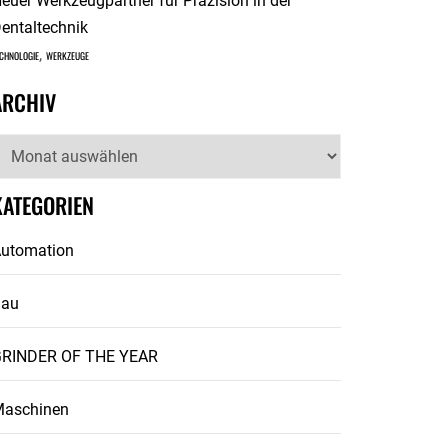
euer Werkzeugpartner für Präzision in der
entaltechnik
,
CHNOLOGIE
WERKZEUGE
ARCHIV
rchiv
KATEGORIEN
utomation
Bau
RINDER OF THE YEAR
aschinen