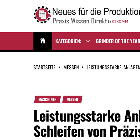
Zum
Inhalt
springen
NEUES FÜR DIE
Praxis Wissen Direkt
PRODUKTION
KATEGORIEN:
GRINDER OF THE YEA
Show
sub
menu
STARTSEITE
MESSEN
LEISTUNGSSTARKE ANLAGEN
MASCHINEN
MESSEN
Leistungsstarke A
Schleifen von Präzi