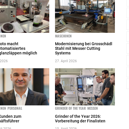
INEN
MASCHINEN
oto macht
Modernisierung bei Grosschädl
utomatisiertes
Stahl mit Messer Cutting
lanzläppen möglich
Systems
 2026
27. April 2026
INEN
PERSONAL
GRINDER OF THE YEAR
MESSEN
Kunden zum
Grinder of the Year 2026:
äftsführer
Vorbereitung der Finalisten
ril 2026
15. April 2026