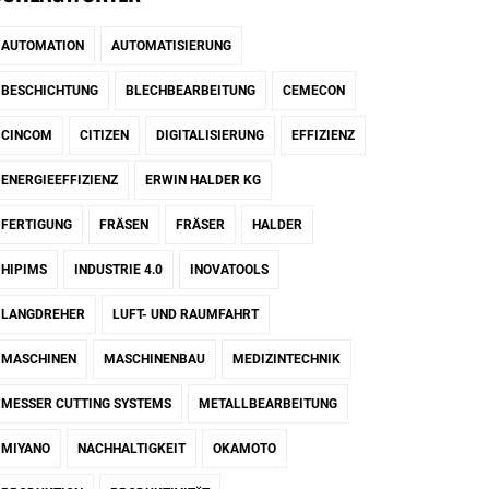
AUTOMATION
AUTOMATISIERUNG
BESCHICHTUNG
BLECHBEARBEITUNG
CEMECON
CINCOM
CITIZEN
DIGITALISIERUNG
EFFIZIENZ
ENERGIEEFFIZIENZ
ERWIN HALDER KG
FERTIGUNG
FRÄSEN
FRÄSER
HALDER
HIPIMS
INDUSTRIE 4.0
INOVATOOLS
LANGDREHER
LUFT- UND RAUMFAHRT
MASCHINEN
MASCHINENBAU
MEDIZINTECHNIK
MESSER CUTTING SYSTEMS
METALLBEARBEITUNG
MIYANO
NACHHALTIGKEIT
OKAMOTO