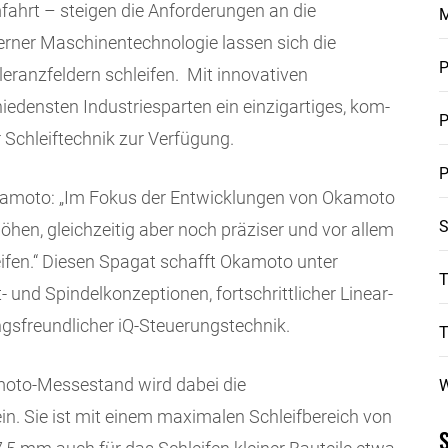
fahrt – steigen die Anforderungen an die
erner Maschinentechnologie lassen sich die
P
eranzfeldern schleifen. Mit innovativen
edensten In­dustriesparten ein einzigartiges, kom­
P
r Schleiftechnik zur Verfügung.
P
kamoto: „Im Fokus der Entwicklungen von Okamoto
S
höhen, gleichzeitig aber noch präziser und vor allem
eifen.“ Diesen Spagat schafft Okamoto unter
T
nd Spindelkonzeptionen, fortschrittlicher Linear-
gsfreundlicher iQ-Steuerungs­technik.
amoto-Messestand wird dabei die
W
. Sie ist mit einem maximalen Schleifbereich von