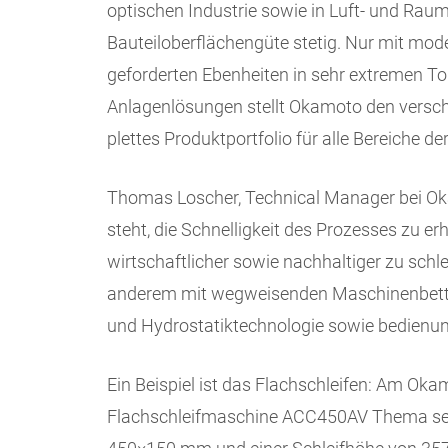
optischen Industrie sowie in Luft- und Raum
Bauteiloberflächengüte stetig. Nur mit mod
geforderten Ebenheiten in sehr extremen Tol
Anlagenlösungen stellt Okamoto den verschi
plettes Produktportfolio für alle Bereiche de
Thomas Loscher, Technical Manager bei O
steht, die Schnelligkeit des Prozesses zu er
wirtschaftlicher sowie nachhaltiger zu schl
anderem mit wegweisenden Maschinenbett- u
und Hydrostatik­technologie sowie bedienun
Ein Beispiel ist das Flachschleifen: Am Ok
Flachschleifmaschine ACC450AV Thema sein