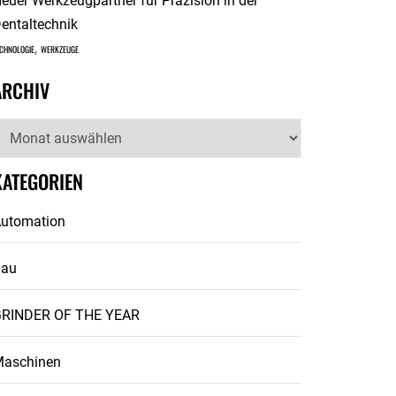
euer Werkzeugpartner für Präzision in der
entaltechnik
,
CHNOLOGIE
WERKZEUGE
ARCHIV
rchiv
KATEGORIEN
utomation
Bau
RINDER OF THE YEAR
aschinen