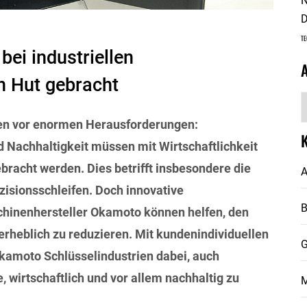
N
D
TE
bei industriellen
n Hut gebracht
A
en vor enormen Herausforderungen:
 Nachhaltigkeit müssen mit Wirtschaftlichkeit
ebracht werden. Dies betrifft insbesondere die
A
zisionsschleifen. Doch innovative
chinenhersteller Okamoto können helfen, den
rheblich zu reduzieren. Mit kundenindividuellen
G
kamoto Schlüsselindustrien dabei, auch
 wirtschaftlich und vor allem nachhaltig zu
M