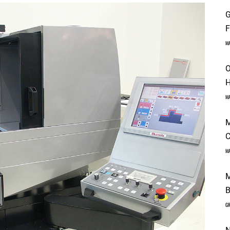
G
F
M
O
H
M
M
C
M
M
B
GR