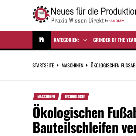
Zum
Inhalt
springen
NEUES FÜR DIE
Praxis Wissen Direkt
PRODUKTION
KATEGORIEN:
GRINDER OF THE YEA
Show
sub
menu
STARTSEITE
MASCHINEN
ÖKOLOGISCHEN FUSSABD
MASCHINEN
TECHNOLOGIE
Ökologischen Fußa
Bauteilschleifen ve