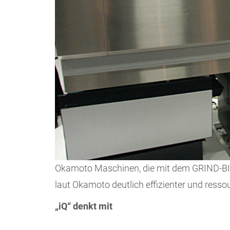
Okamoto Maschinen, die mit dem GRIND-BIX
laut Okamoto deutlich effizienter und ress
„iQ“ denkt mit