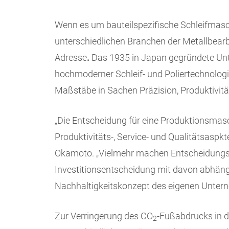
Wenn es um bauteilspezifische Schleifmas
unterschiedlichen Branchen der Metallbearb
Adresse
.
Das 1935 in Japan gegründete Unte
hochmoderner Schleif- und Poliertechnologie
Maßstäbe in Sachen Präzision, Produktivität
„Die Entscheidung für eine Produktionsmasc
Produktivitäts-, Service- und Qualitätsaspk
Okamoto. „Vielmehr machen Ent­schei­dungs
Investitionsentscheidung mit davon abhäng
Nachhaltigkeitskonzept des eigenen Unter
Zur Verringerung des CO
-Fußabdrucks in d
2