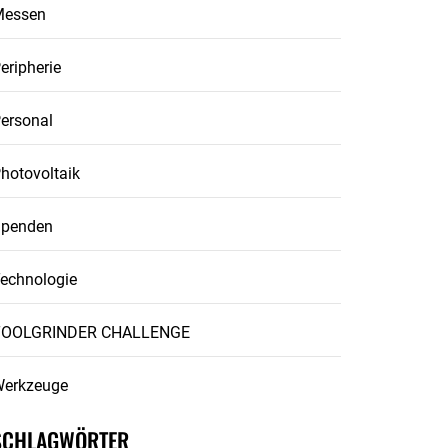
Messen
eripherie
ersonal
hotovoltaik
penden
echnologie
TOOLGRINDER CHALLENGE
erkzeuge
SCHLAGWÖRTER