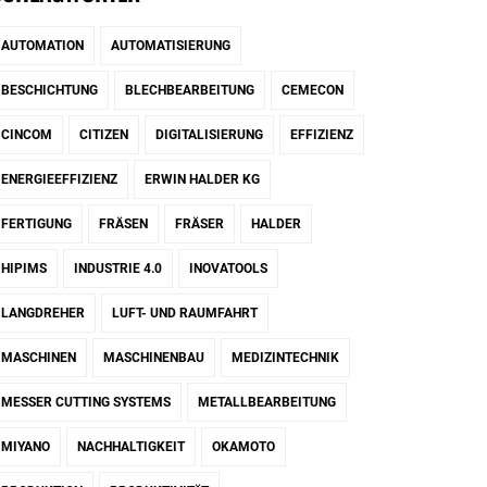
AUTOMATION
AUTOMATISIERUNG
BESCHICHTUNG
BLECHBEARBEITUNG
CEMECON
CINCOM
CITIZEN
DIGITALISIERUNG
EFFIZIENZ
ENERGIEEFFIZIENZ
ERWIN HALDER KG
FERTIGUNG
FRÄSEN
FRÄSER
HALDER
HIPIMS
INDUSTRIE 4.0
INOVATOOLS
LANGDREHER
LUFT- UND RAUMFAHRT
MASCHINEN
MASCHINENBAU
MEDIZINTECHNIK
MESSER CUTTING SYSTEMS
METALLBEARBEITUNG
MIYANO
NACHHALTIGKEIT
OKAMOTO