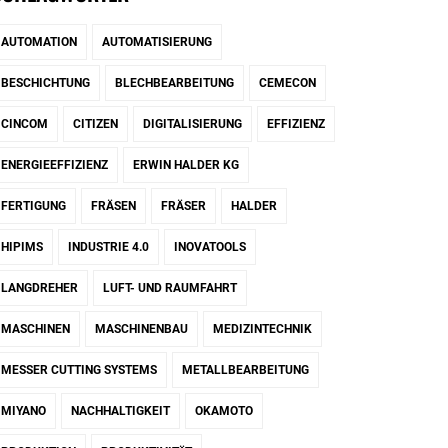
AUTOMATION
AUTOMATISIERUNG
BESCHICHTUNG
BLECHBEARBEITUNG
CEMECON
CINCOM
CITIZEN
DIGITALISIERUNG
EFFIZIENZ
ENERGIEEFFIZIENZ
ERWIN HALDER KG
FERTIGUNG
FRÄSEN
FRÄSER
HALDER
HIPIMS
INDUSTRIE 4.0
INOVATOOLS
LANGDREHER
LUFT- UND RAUMFAHRT
MASCHINEN
MASCHINENBAU
MEDIZINTECHNIK
MESSER CUTTING SYSTEMS
METALLBEARBEITUNG
MIYANO
NACHHALTIGKEIT
OKAMOTO