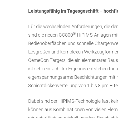
Leistungsfähig im Tagesgeschäft – hochfl
Für die wechselnden Anforderungen, die de
®
sind die neuen CC800
HiPIMS-Anlagen mit i
Bedienoberflächen und schnelle Chargenwech
Losgrößen und komplexen Werkzeugformen e
CemeCon Targets, die ein elementarer Bauste
ist sehr einfach. Im Ergebnis entstehen für 
eigenspannungsarme Beschichtungen mit m
Schichtdickenverteilung von 1 bis 8 µm – t
Dabei sind der HiPIMS-Technologie fast kei
können aus Kombinationen von vielen Eleme
wirtschaftlich entwickelt werden. Beschicht