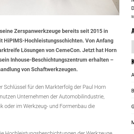
N
D
TE
seine Zerspanwerkzeuge bereits seit 2015 in
t HiPIMS-Hochleistungsschichten. Von Anfang
A
arktreife Lösungen von CemeCon. Jetzt hat Horn
sein Inhouse-Beschichtungszentrum erhalten –
ehandlung von Schaftwerkzeugen.
A
r Schlüssel für den Markterfolg der Paul Horn
 nutzen Unternehmen der Automobilindustrie,
nik oder im Werkzeug- und Formenbau die
G
M
die Hochleistungsbeschichtungen der Werkzeuge.