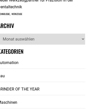
euer Werkzeugpartner für Präzision in der
entaltechnik
,
CHNOLOGIE
WERKZEUGE
ARCHIV
rchiv
KATEGORIEN
utomation
Bau
RINDER OF THE YEAR
aschinen