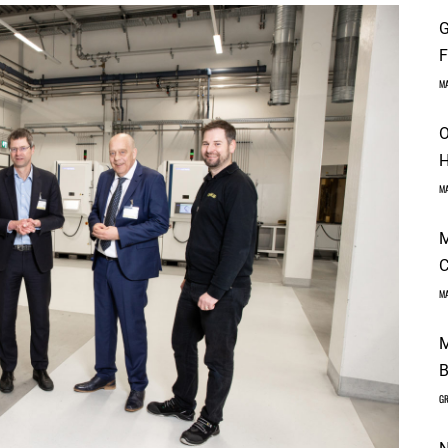
G
F
M
O
H
M
M
C
M
M
B
GR