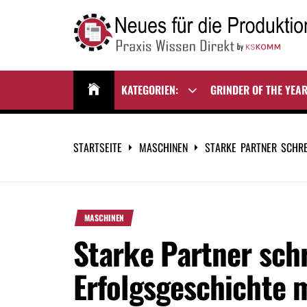
Zum
Inhalt
springen
NEUES FÜR DIE
Praxis Wissen Direkt
PRODUKTION
KATEGORIEN:
GRINDER OF THE YEA
Show
sub
menu
STARTSEITE
MASCHINEN
STARKE PARTNER SCHRE
MASCHINEN
Starke Partner sch
Erfolgsgeschichte m