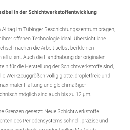
exibel in der Schichtwerkstoffentwicklung
n Alltag im Tübinger Beschichtungszentrum prägen,
hrer offenen Technologie ideal. Übersichtliche
sel machen die Arbeit selbst bei kleinen
ffizient. Auch die Handhabung der originalen
in für die Herstellung der Schichtwerkstoffe sind,
alle Werkzeuggrößen völlig glatte, dropletfreie und
aximaler Haftung und gleichmäßiger
echnisch möglich sind auch bis zu 12 µm.
ne Grenzen gesetzt: Neue Schichtwerkstoffe
nten des Periodensystems schnell, präzise und
ungen sind direkt im industriellen Maßstab