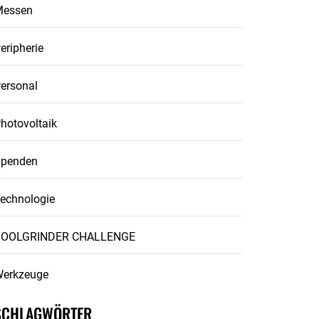
Messen
eripherie
ersonal
hotovoltaik
penden
echnologie
TOOLGRINDER CHALLENGE
erkzeuge
SCHLAGWÖRTER