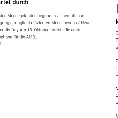
rtet durch
 des Messegeländes begonnen / Thematische
gung ermöglicht effizienten Messebesuch / Neuer
ecurity Day Am 15. Oktober startete die erste
G
phase für die AMB...
F
1
M
O
H
M
M
C
M
M