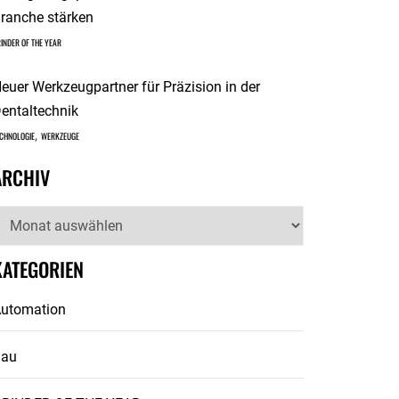
ranche stärken
INDER OF THE YEAR
euer Werkzeugpartner für Präzision in der
entaltechnik
,
CHNOLOGIE
WERKZEUGE
ARCHIV
rchiv
KATEGORIEN
utomation
Bau