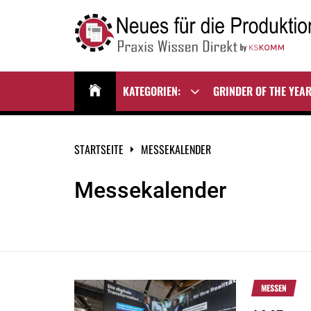
Zum
Inhalt
springen
NEUES FÜR DIE
Praxis Wissen Direkt
PRODUKTION
KATEGORIEN:
GRINDER OF THE YEA
Show
sub
menu
STARTSEITE
MESSEKALENDER
Messekalender
MESSEN