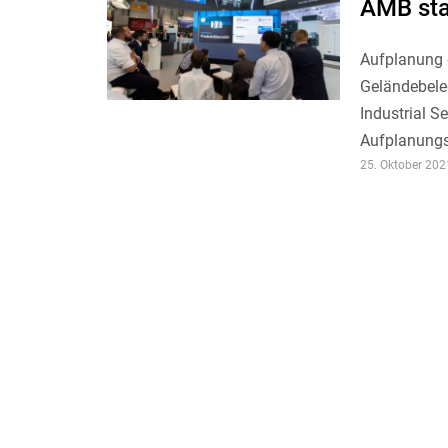
AMB sta
Aufplanung
Geländebele
Industrial S
Aufplanungs
25. Oktober 202