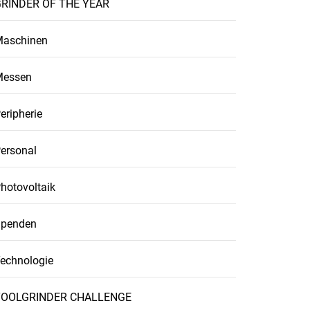
RINDER OF THE YEAR
aschinen
Messen
eripherie
ersonal
hotovoltaik
penden
echnologie
TOOLGRINDER CHALLENGE