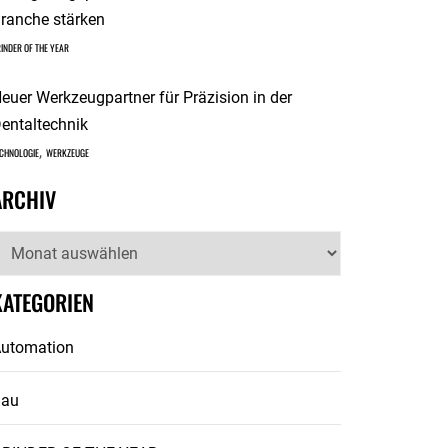
ranche stärken
INDER OF THE YEAR
euer Werkzeugpartner für Präzision in der
entaltechnik
,
CHNOLOGIE
WERKZEUGE
ARCHIV
rchiv
KATEGORIEN
utomation
Bau