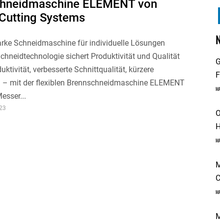
chneidmaschine ELEMENT von
Cutting Systems
arke Schneidmaschine für individuelle Lösungen
hneidtechnologie sichert Produktivität und Qualität
G
uktivität, verbesserte Schnittqualität, kürzere
F
n – mit der flexiblen Brennschneidmaschine ELEMENT
M
esser...
23
O
H
M
M
C
M
M