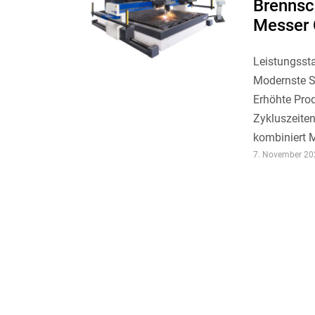
Brenns
Messer 
Leistungsst
Modernste Sc
Erhöhte Prod
Zykluszeite
kombiniert M
7. November 20