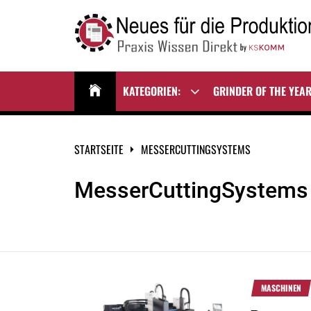
Zum
Inhalt
springen
NEUES FÜR DIE
Praxis Wissen Direkt
PRODUKTION
KATEGORIEN:
GRINDER OF THE YEA
Show
sub
menu
STARTSEITE
MESSERCUTTINGSYSTEMS
MesserCuttingSystems
MASCHINEN