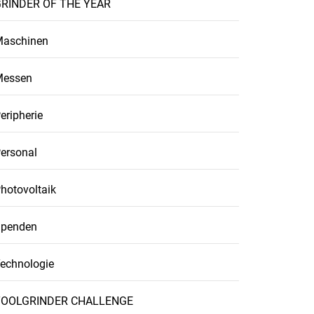
RINDER OF THE YEAR
aschinen
Messen
eripherie
ersonal
hotovoltaik
penden
echnologie
TOOLGRINDER CHALLENGE