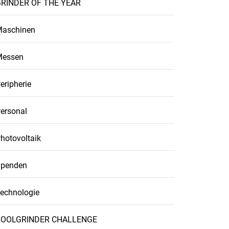
RINDER OF THE YEAR
aschinen
Messen
eripherie
ersonal
hotovoltaik
penden
echnologie
TOOLGRINDER CHALLENGE