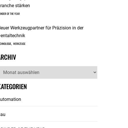
ranche stärken
INDER OF THE YEAR
euer Werkzeugpartner für Präzision in der
entaltechnik
,
CHNOLOGIE
WERKZEUGE
ARCHIV
rchiv
KATEGORIEN
utomation
Bau