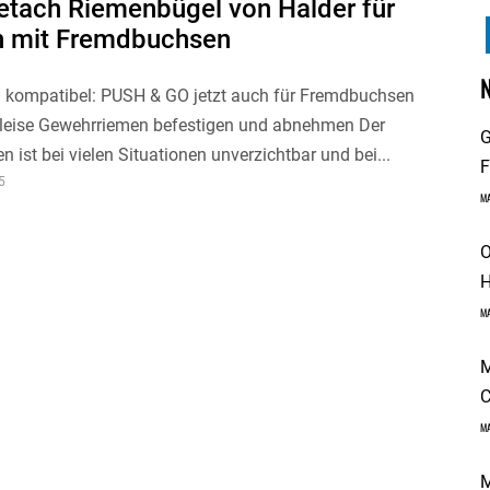
etach Riemenbügel von Halder für
 mit Fremdbuchsen
al kompatibel: PUSH & GO jetzt auch für Fremdbuchsen
 leise Gewehrriemen befestigen und abnehmen Der
G
 ist bei vielen Situationen unverzichtbar und bei...
F
5
M
O
H
M
M
C
M
M