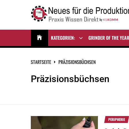
Zum
Inhalt
springen
NEUES FÜR DIE
Praxis Wissen Direkt
PRODUKTION
KATEGORIEN:
GRINDER OF THE YEA
Show
sub
menu
STARTSEITE
PRÄZISIONSBÜCHSEN
Präzisionsbüchsen
PERIPHERIE