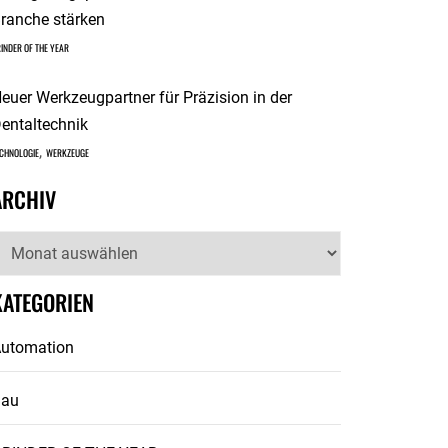
ranche stärken
INDER OF THE YEAR
euer Werkzeugpartner für Präzision in der
entaltechnik
,
CHNOLOGIE
WERKZEUGE
ARCHIV
rchiv
KATEGORIEN
utomation
Bau