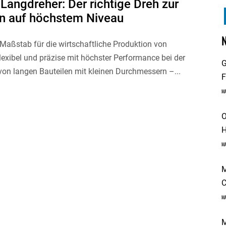
Langdreher: Der richtige Dreh zur
on auf höchstem Niveau
 Maßstab für die wirtschaftliche Produktion von
Flexibel und präzise mit höchster Performance bei der
G
von langen Bauteilen mit kleinen Durchmessern –...
F
M
O
H
M
M
C
M
M