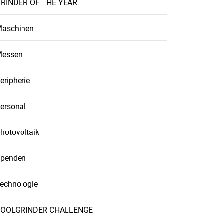
RINDER OF THE YEAR
aschinen
Messen
eripherie
ersonal
hotovoltaik
penden
echnologie
TOOLGRINDER CHALLENGE