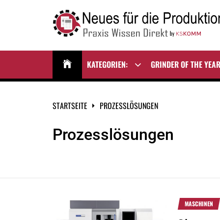
Zum
Inhalt
springen
NEUES FÜR DIE
Praxis Wissen Direkt
PRODUKTION
KATEGORIEN:
GRINDER OF THE YEA
Show
sub
menu
STARTSEITE
PROZESSLÖSUNGEN
Prozesslösungen
MASCHINEN