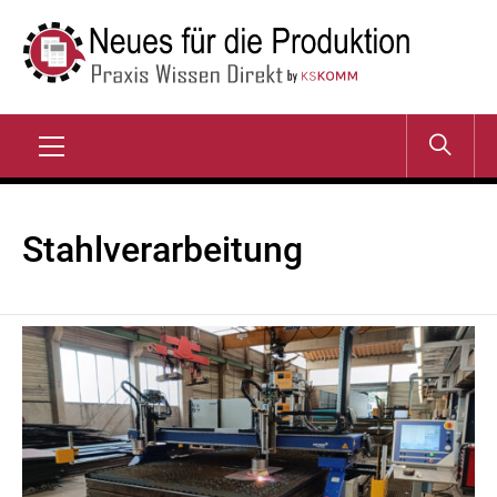
Zum
Inhalt
springen
NEUES FÜR DIE
Praxis Wissen Direkt
PRODUKTION
Primary
Menu
Stahlverarbeitung