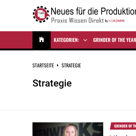
Zum
Inhalt
springen
NEUES FÜR DIE
Praxis Wissen Direkt
PRODUKTION
KATEGORIEN:
GRINDER OF THE YEA
Show
sub
menu
STARTSEITE
STRATEGIE
Strategie
GRINDER OF T