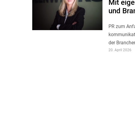
Mit eig
und Bra
PR zum Anfa
kommunikati
der Branche
20. April 2026