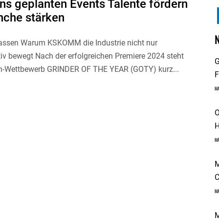
ens geplanten Events Talente fördern
nche stärken
ssen Warum KSKOMM die Industrie nicht nur
v bewegt Nach der erfolgreichen Premiere 2024 steht
G
n-Wettbewerb GRINDER OF THE YEAR (GOTY) kurz...
F
M
O
H
M
M
C
M
M