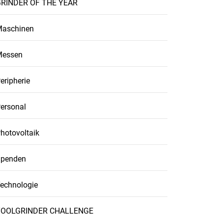
RINDER OF THE YEAR
aschinen
Messen
eripherie
ersonal
hotovoltaik
penden
echnologie
TOOLGRINDER CHALLENGE