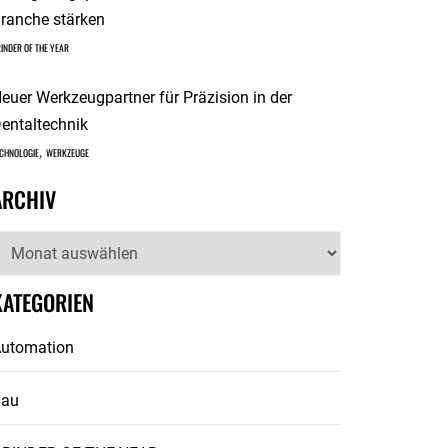
ranche stärken
INDER OF THE YEAR
euer Werkzeugpartner für Präzision in der
entaltechnik
,
CHNOLOGIE
WERKZEUGE
ARCHIV
rchiv
KATEGORIEN
utomation
Bau