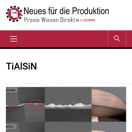
Zum
Inhalt
springen
NEUES FÜR DIE
Praxis Wissen Direkt
PRODUKTION
Primary
Menu
TiAlSiN