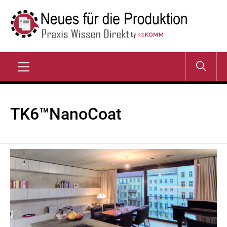
Zum
Inhalt
springen
NEUES FÜR DIE
Praxis Wissen Direkt
PRODUKTION
Primary
Menu
TK6™NanoCoat