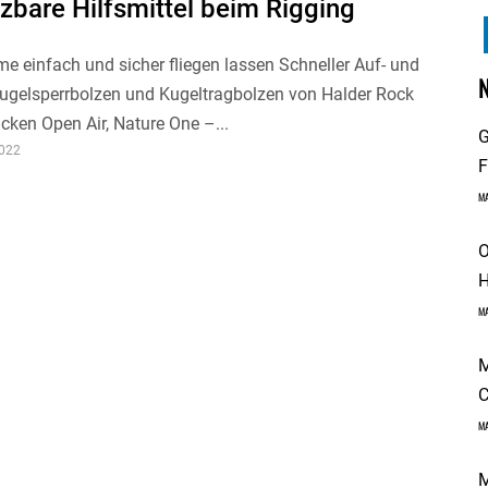
zbare Hilfsmittel beim Rigging
 einfach und sicher fliegen lassen Schneller Auf- und
ugelsperrbolzen und Kugeltragbolzen von Halder Rock
ken Open Air, Nature One –...
G
2022
F
M
O
H
M
M
C
M
M