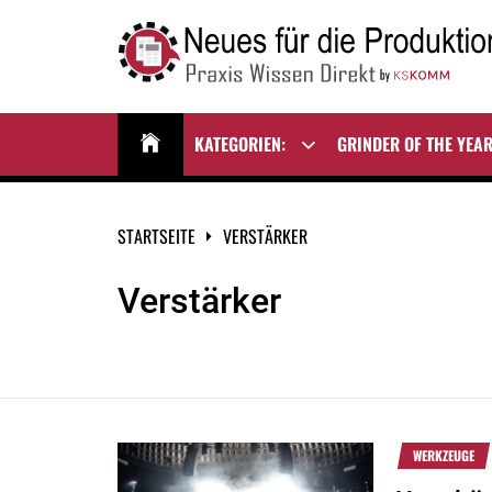
Zum
Inhalt
springen
NEUES FÜR DIE
Praxis Wissen Direkt
PRODUKTION
KATEGORIEN:
GRINDER OF THE YEA
Show
sub
menu
STARTSEITE
VERSTÄRKER
Verstärker
WERKZEUGE