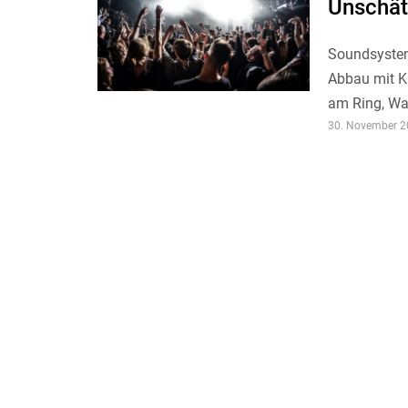
Unschät
Soundsysteme
Abbau mit K
am Ring, Wac
30. November 