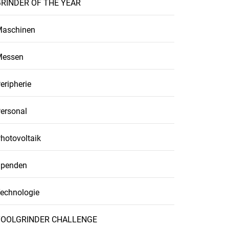
RINDER OF THE YEAR
aschinen
Messen
eripherie
ersonal
hotovoltaik
penden
echnologie
TOOLGRINDER CHALLENGE