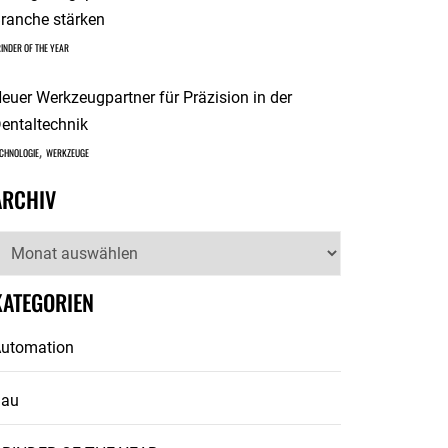
ranche stärken
INDER OF THE YEAR
euer Werkzeugpartner für Präzision in der
entaltechnik
,
CHNOLOGIE
WERKZEUGE
ARCHIV
rchiv
KATEGORIEN
utomation
Bau