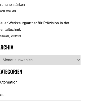
ranche stärken
INDER OF THE YEAR
euer Werkzeugpartner für Präzision in der
entaltechnik
,
CHNOLOGIE
WERKZEUGE
ARCHIV
rchiv
KATEGORIEN
utomation
Bau