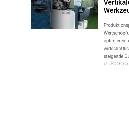
Vertika
Werkzeu
Produktions
Wertschöpfun
optimieren 
wirtschaftli
steigende Q
21. Oktober 202