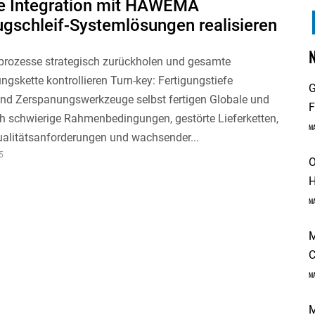
le Integration mit HAWEMA
gschleif-Systemlösungen realisieren
prozesse strategisch zurückholen und gesamte
gskette kontrollieren Turn-key: Fertigungstiefe
G
und Zerspanungswerkzeuge selbst fertigen Globale und
F
ch schwierige Rahmenbedingungen, gestörte Lieferketten,
M
ualitätsanforderungen und wachsender...
5
O
H
M
M
C
M
M