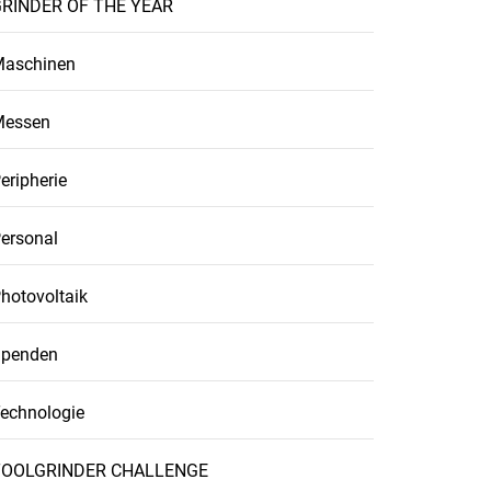
RINDER OF THE YEAR
aschinen
Messen
eripherie
ersonal
hotovoltaik
penden
echnologie
TOOLGRINDER CHALLENGE