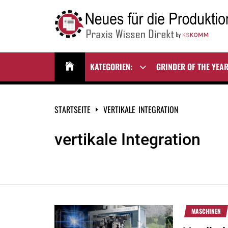
Zum
Inhalt
springen
NEUES FÜR DIE
Praxis Wissen Direkt
PRODUKTION
KATEGORIEN:
GRINDER OF THE YEA
Show
sub
menu
STARTSEITE
VERTIKALE INTEGRATION
vertikale Integration
MASCHINEN