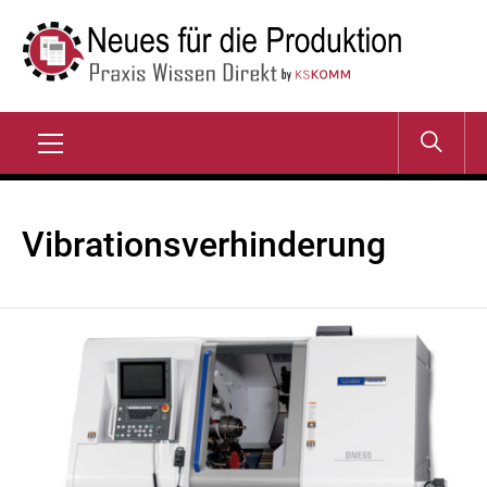
Zum
Inhalt
springen
NEUES FÜR DIE
Praxis Wissen Direkt
PRODUKTION
Primary
Menu
Vibrations­verhinderung