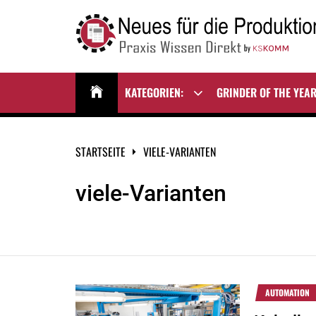
Zum
Inhalt
springen
NEUES FÜR DIE
Praxis Wissen Direkt
PRODUKTION
KATEGORIEN:
GRINDER OF THE YEA
Show
sub
menu
STARTSEITE
VIELE-VARIANTEN
viele-Varianten
AUTOMATION