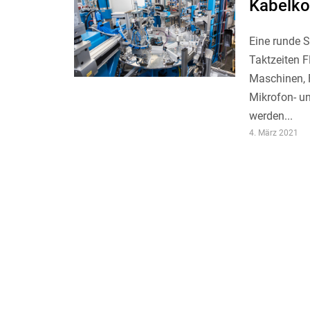
Kabelko
Eine runde S
Taktzeiten 
Maschinen, F
Mikrofon- u
werden...
4. März 2021