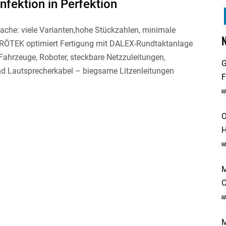
nfektion in Perfektion
ache: viele Varianten,hohe Stückzahlen, minimale
FRÖTEK optimiert Fertigung mit DALEX-Rundtaktanlage
ahrzeuge, Roboter, steckbare Netzzuleitungen,
G
nd Lautsprecherkabel – biegsame Litzenleitungen
F
M
O
H
M
M
C
M
M