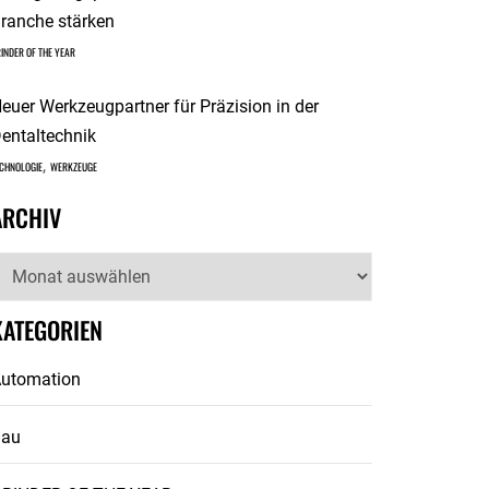
ranche stärken
INDER OF THE YEAR
euer Werkzeugpartner für Präzision in der
entaltechnik
,
CHNOLOGIE
WERKZEUGE
ARCHIV
rchiv
KATEGORIEN
utomation
Bau