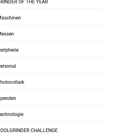
RINDER OF THE YEAR
aschinen
Messen
eripherie
ersonal
hotovoltaik
penden
echnologie
TOOLGRINDER CHALLENGE