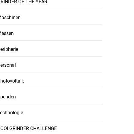
RINDER OF THE YEAR
aschinen
Messen
eripherie
ersonal
hotovoltaik
penden
echnologie
TOOLGRINDER CHALLENGE