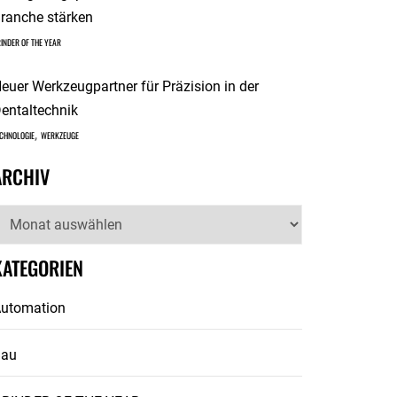
ranche stärken
INDER OF THE YEAR
euer Werkzeugpartner für Präzision in der
entaltechnik
,
CHNOLOGIE
WERKZEUGE
ARCHIV
rchiv
KATEGORIEN
utomation
Bau