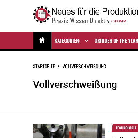
Zum
Inhalt
springen
NEUES FÜR DIE
Praxis Wissen Direkt
PRODUKTION
KATEGORIEN:
GRINDER OF THE YEA
Show
sub
menu
STARTSEITE
VOLLVERSCHWEISSUNG
Vollverschweißung
TECHNOLOGIE