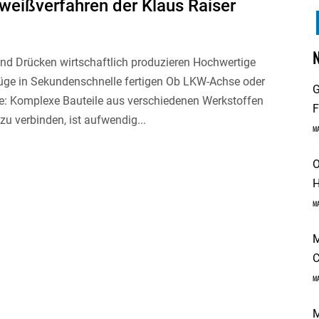
weißverfahren der Klaus Raiser
und Drücken wirtschaftlich produzieren Hochwertige
ge in Sekundenschnelle fertigen Ob LKW-Achse oder
G
le: Komplexe Bauteile aus verschiedenen Werkstoffen
F
zu verbinden, ist aufwendig...
M
O
H
M
M
C
M
M