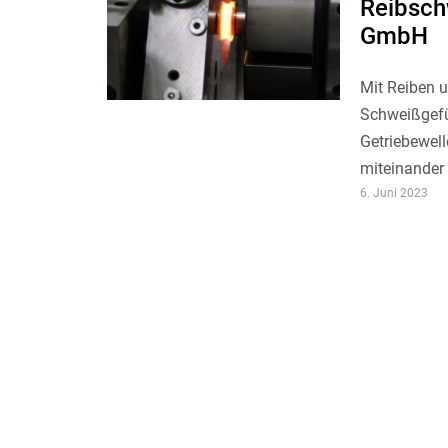
Reibsch
GmbH
Mit Reiben 
Schweißgefü
Getriebewel
miteinander 
6. Juni 2023