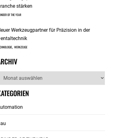
ranche stärken
INDER OF THE YEAR
euer Werkzeugpartner für Präzision in der
entaltechnik
,
CHNOLOGIE
WERKZEUGE
ARCHIV
rchiv
KATEGORIEN
utomation
Bau