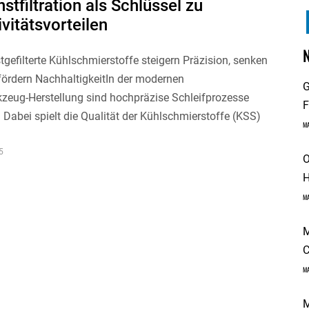
stfiltration als Schlüssel zu
vitätsvorteilen
tgefilterte Kühlschmierstoffe steigern Präzision, senken
fördern NachhaltigkeitIn der modernen
G
zeug-Herstellung sind hochpräzise Schleifprozesse
F
. Dabei spielt die Qualität der Kühlschmierstoffe (KSS)
M
5
O
H
M
M
C
M
M