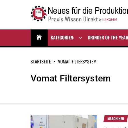
Zum
Inhalt
springen
NEUES FÜR DIE
Praxis Wissen Direkt
PRODUKTION
KATEGORIEN:
GRINDER OF THE YEA
Show
sub
menu
STARTSEITE
VOMAT FILTERSYSTEM
Vomat Filtersystem
MASCHINEN