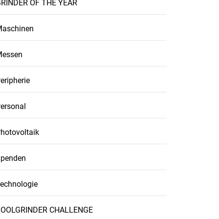
RINDER OF THE YEAR
aschinen
Messen
eripherie
ersonal
hotovoltaik
penden
echnologie
TOOLGRINDER CHALLENGE