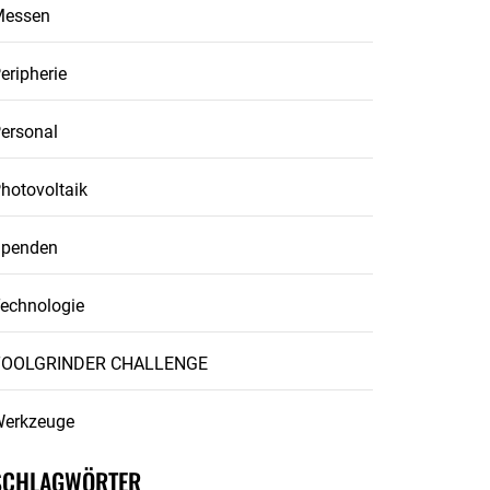
Messen
eripherie
ersonal
hotovoltaik
penden
echnologie
TOOLGRINDER CHALLENGE
erkzeuge
SCHLAGWÖRTER