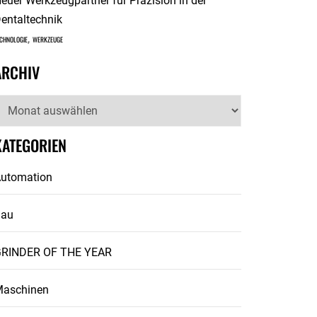
euer Werkzeugpartner für Präzision in der
entaltechnik
,
CHNOLOGIE
WERKZEUGE
ARCHIV
rchiv
KATEGORIEN
utomation
Bau
RINDER OF THE YEAR
aschinen