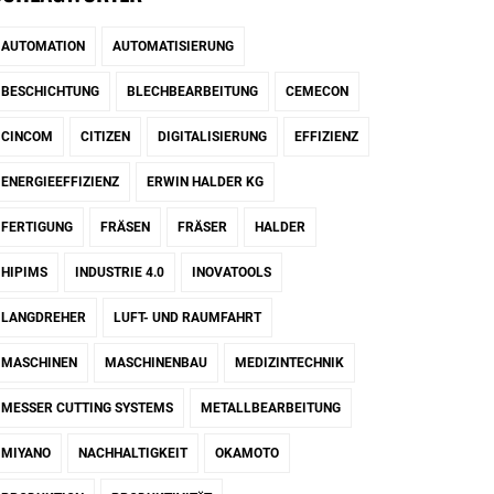
AUTOMATION
AUTOMATISIERUNG
BESCHICHTUNG
BLECHBEARBEITUNG
CEMECON
CINCOM
CITIZEN
DIGITALISIERUNG
EFFIZIENZ
ENERGIEEFFIZIENZ
ERWIN HALDER KG
FERTIGUNG
FRÄSEN
FRÄSER
HALDER
HIPIMS
INDUSTRIE 4.0
INOVATOOLS
LANGDREHER
LUFT- UND RAUMFAHRT
MASCHINEN
MASCHINENBAU
MEDIZINTECHNIK
MESSER CUTTING SYSTEMS
METALLBEARBEITUNG
MIYANO
NACHHALTIGKEIT
OKAMOTO