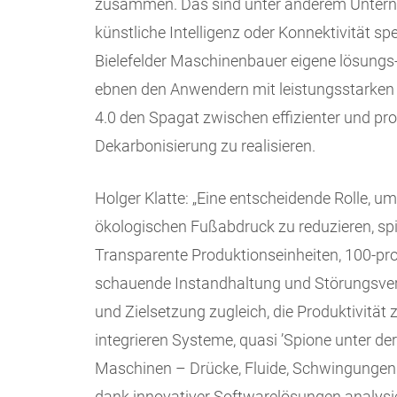
zusammen. Das sind unter anderem Unterneh
künstliche Intelligenz oder Konnektivität spez
Bielefelder Maschinenbauer eigene lösungs-
ebnen den Anwendern mit leistungsstarken 
4.0 den Spagat zwischen effizienter und pro
Dekarbonisierung zu realisieren.
Holger Klatte: „Eine entscheidende Rolle, u
ökologischen Fußabdruck zu reduzieren, spie
Transparente Produktionseinhei­ten, 100-pr
schauende Instandhaltung und Störungsver
und Zielsetzung zugleich, die Produktivität
integrieren Systeme, quasi ’Spione unter d
Maschinen – Drücke, Fluide, Schwingungen 
dank innovativer Softwarelösungen analysie