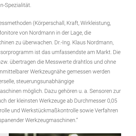
-Spezialität.
smethoden (Körperschall, Kraft, Wirkleistung,
Monitore von Nordmann in der Lage, die
inen zu überwachen. Dr.-Ing. Klaus Nordmann,
nsorprogramm ist das umfassendste am Markt. Die
bzw. übertragen die Messwerte drahtlos und ohne
n unmittelbarer Werkzeugnähe gemessen werden
verselle, steuerungsunabhängige
chinen möglich. Dazu gehören u. a. Sensoren zur
ch der kleinsten Werkzeuge ab Durchmesser 0,05
olle und Werkstückmaßkontrolle sowie Verfahren
t spanender Werkzeugmaschinen.“