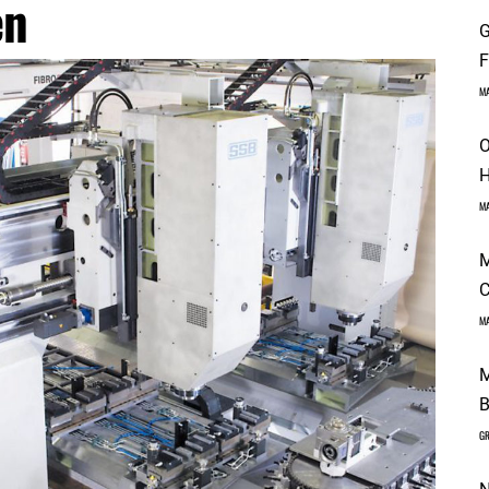
en
G
F
M
O
H
M
M
C
M
M
B
GR