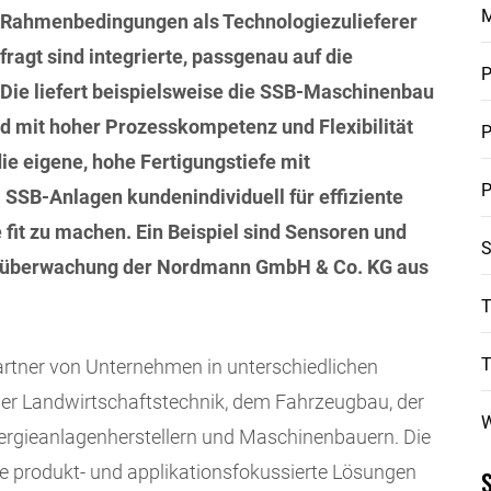
 Rahmenbedingungen als Technologiezulieferer
fragt sind integrierte, passgenau auf die
P
Die liefert beispielsweise die SSB-Maschinenbau
d mit hoher Prozesskompetenz und Flexibilität
P
ie eigene, hohe Fertigungstiefe mit
P
SSB-Anlagen kundenindividuell für effiziente
 fit zu machen. Ein Beispiel sind Sensoren und
S
süberwachung der Nordmann GmbH & Co. KG aus
T
artner von Unternehmen in unterschiedlichen
der Landwirtschaftstechnik, dem Fahrzeugbau, der
W
nergieanlagenherstellern und Maschinenbauern. Die
e produkt- und applikationsfokussierte Lösungen