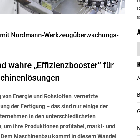
N
D
TE
n mit Nordmann-Werkzeugüberwachungs-
A
d wahre „Effizienzbooster“ für
schinenlösungen
A
 von Energie und Rohstoffen, vernetzte
ung der Fertigung
–
das sind nur einige der
G
nternehmen in den unterschiedlichsten
 um ihre Produktionen profitabel, markt- und
M
n. Dem Maschinenbau kommt in diesem Wandel