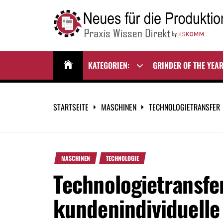
Zum
Inhalt
springen
NEUES FÜR DIE
Praxis Wissen Direkt
PRODUKTION
KATEGORIEN:
GRINDER OF THE YEA
Show
sub
menu
STARTSEITE
MASCHINEN
TECHNOLOGIETRANSFER 
MASCHINEN
TECHNOLOGIE
Technologietransfer
kundenindividuelle