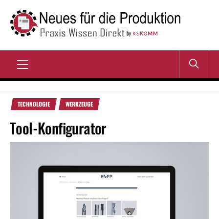
Zum
Inhalt
springen
NEUES FÜR DIE
Praxis Wissen Direkt
PRODUKTION
Primary
Menu
TECHNOLOGIE
WERKZEUGE
Tool-Konfigurator