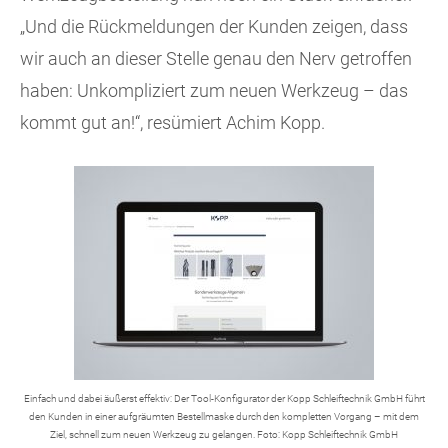
„Und die Rückmeldungen der Kunden zeigen, dass
wir auch an dieser Stelle genau den Nerv getroffen
haben: Unkompliziert zum neuen Werkzeug – das
kommt gut an!“, resümiert Achim Kopp.
Einfach und dabei äußerst effektiv: Der Tool-Konfigurator der Kopp Schleiftechnik GmbH führt
den Kunden in einer aufgräumten Bestellmaske durch den kompletten Vorgang – mit dem
Ziel, schnell zum neuen Werkzeug zu gelangen. Foto: Kopp Schleiftechnik GmbH