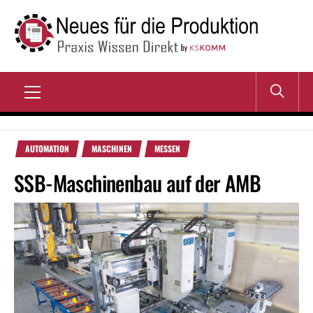
Zum
Inhalt
springen
NEUES FÜR DIE
Praxis Wissen Direkt
PRODUKTION
Primary
Menu
AUTOMATION
MASCHINEN
MESSEN
SSB-Maschinenbau auf der AMB