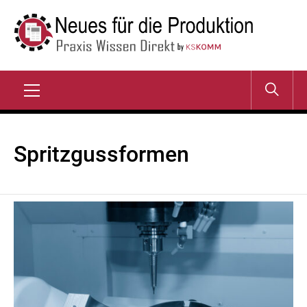
Zum
Inhalt
springen
NEUES FÜR DIE
Praxis Wissen Direkt
PRODUKTION
Primary
Menu
Spritzgussformen