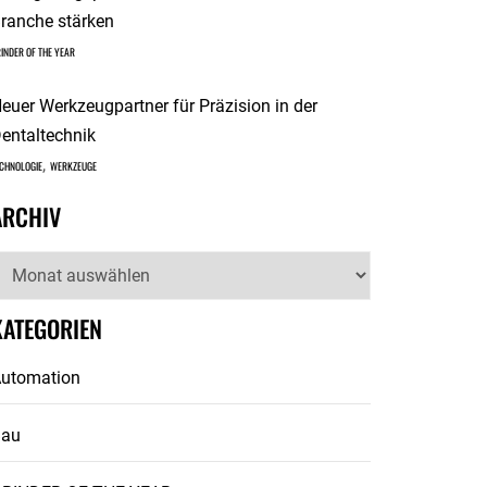
ranche stärken
INDER OF THE YEAR
euer Werkzeugpartner für Präzision in der
entaltechnik
,
CHNOLOGIE
WERKZEUGE
ARCHIV
rchiv
KATEGORIEN
utomation
Bau