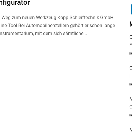
nfigurator
e Weg zum neuen Werkzeug Kopp Schleiftechnik GmbH
line-Tool Bei Automobilherstellern gehört er schon lange
nstrumentarium, mit dem sich sämtliche...
G
F
M
O
H
M
M
C
M
M