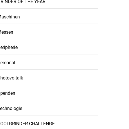
RINDER OF THE YEAR
aschinen
Messen
eripherie
ersonal
hotovoltaik
penden
echnologie
TOOLGRINDER CHALLENGE