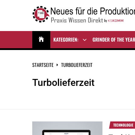
Zum
Inhalt
springen
NEUES FÜR DIE
Praxis Wissen Direkt
PRODUKTION
KATEGORIEN:
GRINDER OF THE YEA
Show
sub
menu
STARTSEITE
TURBOLIEFERZEIT
Turbolieferzeit
TECHNOLOGIE